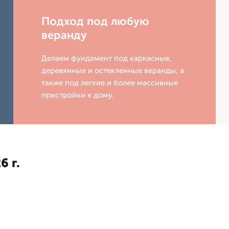
Подход под любую
веранду
Делаем фундамент под каркасные,
деревянные и остекленные веранды, а
также под легкие и более массивные
пристройки к дому.
6 г.