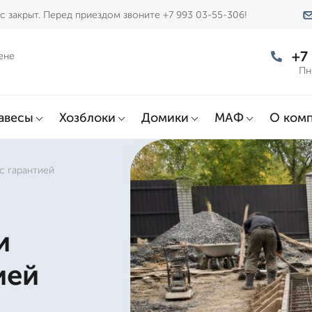
 закрыт. Перед приездом звоните +7 993 03-55-306!
+7
ене
Пн
авесы
Хозблоки
Домики
МАФ
О ком
с гарантией
и
ией