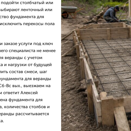
 подойти столбчатый или
 выбирают ленточный или
ство фундамента для
 исключить перекосы пола
и заказе услуги под ключ
шего специалиста не менее
ля веранды с учетом
ка и нагрузки от будущей
ить состав смеси, шаг
фундамента для веранды
Сб-Вс вых., выезжаем на
м ответит Алексей
Цена фундамента для
а, количества столбов и
еранды рассчитывается
а.