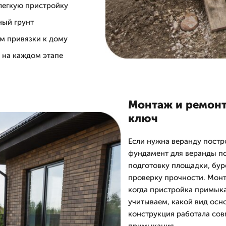
 легкую пристройку
ный грунт
м привязки к дому
а на каждом этапе
Монтаж и ремонт
ключ
Если нужна веранду постро
фундамент для веранды по
подготовку площадки, буре
проверку прочности. Мон
когда пристройка примыка
учитываем, какой вид осно
конструкция работала сов