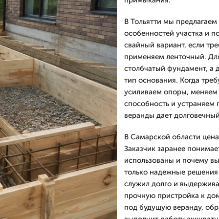
примыкания.
В Тольятти мы предлагаем
особенностей участка и п
свайный вариант, если тр
применяем ленточный. Дл
столбчатый фундамент, а 
тип основания. Когда тре
усиливаем опоры, меняем
способность и устраняем 
веранды дает долговечный
В Самарской области цена
Заказчик заранее понимает
использованы и почему в
только надежные решения 
служил долго и выдержива
прочную пристройка к дом
под будущую веранду, обр