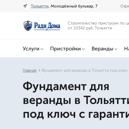
Тольятти
, Молодёжный бульвар, 7
Офис
Строительство пристроек по ц
от 10342 руб. Тольятти
Услуги
Пристройки
Веранды
Н
Главная
Фундамент для веранды в Тольятти под ключ 
Фундамент для
веранды в Тольятт
под ключ с гарант