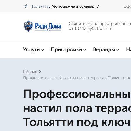
Тольятти
, Молодёжный бульвар, 7
Офи
Строительство пристроек по ц
от 10342 руб. Тольятти
Услуги
Пристройки
Веранды
Н
Главная
Профессиональный настил пола террасы в Тольятти п
Профессиональны
настил пола терра
Тольятти под ключ