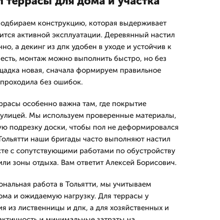
 террасы для дома и участка
подбираем конструкцию, которая выдерживает
оится активной эксплуатации. Деревянный настил
но, а декинг из дпк удобен в уходе и устойчив к
 есть, монтаж можно выполнить быстро, но без
ощадка новая, сначала формируем правильное
 проходила без ошибок.
еррасы особенно важна там, где покрытие
 улицей. Мы используем проверенные материалы,
ю подрезку доски, чтобы пол не деформировался
 Тольятти наши бригады часто выполняют настил
сте с сопутствующими работами по обустройству
или зоны отдыха. Вам ответит Алексей Борисович.
ональная работа в Тольятти, мы учитываем
ома и ожидаемую нагрузку. Для террасы у
я из лиственницы и дпк, а для хозяйственных и
актичность и минимальные затраты на