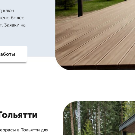
д ключ
лнено более
. Заявки на
работы
Тольятти
еррасы в Тольятти для