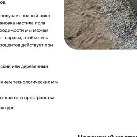
ов.
 получает полный цикл
тановка настила пола
обходимости мы можем
ы террасы, чтобы весь
процентов действует при
еский или деревянный
ением технологических мм
 открытого пространства
фактуре