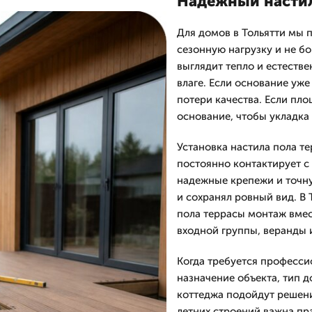
Надежный настил
Для домов в Тольятти мы 
сезонную нагрузку и не б
выглядит тепло и естествен
влаге. Если основание уже
потери качества. Если пл
основание, чтобы укладка
Установка настила пола т
постоянно контактирует с
надежные крепежи и точну
и сохранял ровный вид. В
пола террасы монтаж вме
входной группы, веранды 
Когда требуется професси
назначение объекта, тип д
коттеджа подойдут решени
летних строений важна пр