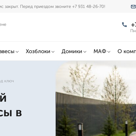
с закрыт. Перед приездом звоните +7 931 48-26-70!
+
ене
Пн
авесы
Хозблоки
Домики
МАФ
О ком
од ключ
й
сы в