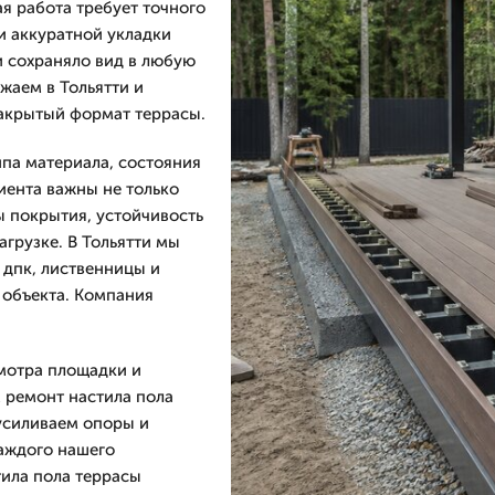
ая работа требует точного
и аккуратной укладки
и сохраняло вид в любую
жаем в Тольятти и
акрытый формат террасы.
ипа материала, состояния
иента важны не только
ы покрытия, устойчивость
агрузке. В Тольятти мы
 дпк, лиственницы и
 объекта. Компания
смотра площадки и
 ремонт настила пола
 усиливаем опоры и
аждого нашего
тила пола террасы